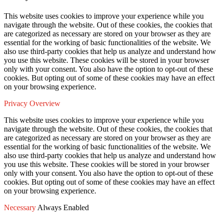
This website uses cookies to improve your experience while you
navigate through the website. Out of these cookies, the cookies that
are categorized as necessary are stored on your browser as they are
essential for the working of basic functionalities of the website. We
also use third-party cookies that help us analyze and understand how
you use this website. These cookies will be stored in your browser
only with your consent. You also have the option to opt-out of these
cookies. But opting out of some of these cookies may have an effect
on your browsing experience.
Privacy Overview
This website uses cookies to improve your experience while you
navigate through the website. Out of these cookies, the cookies that
are categorized as necessary are stored on your browser as they are
essential for the working of basic functionalities of the website. We
also use third-party cookies that help us analyze and understand how
you use this website. These cookies will be stored in your browser
only with your consent. You also have the option to opt-out of these
cookies. But opting out of some of these cookies may have an effect
on your browsing experience.
Necessary
Always Enabled