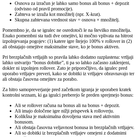
Osnova za izračun je lahko samo bonus ali bonus + depozit
(odvisno od pravil promocije).
Zahteva se izraža kot množitelj (npr. X-krat).
Skupna zahtevana vrednost stav = osnova × množitelj.
Pomembno je, da se igralec ne osredotoči le na številko množitelja.
Enako pomembni sta tudi dve omejitvi, ki močno vplivata na hitrost
izpolnjevanja pogojev: (1) katere igre štejejo 100% v rollover in (2)
ali obstajajo omejitve maksimalne stave, ko je bonus aktiven.
Pri brezplačnih vrtljajih so pravila lahko dodatno razplastena: vrtljaji
lahko ustvarijo “bonus dobitke”, ti pa so lahko začasno zaklenjeni,
dokler ni izpolnjen rollover. Zato je priporočljivo, da igralec pred
uporabo vrtljajev preveri, kako se dobitki iz vrtljajev obravnavajo ter
ali obstaja časovna omejitev za porabo.
Za hitro samopreverjanje pred začetkom igranja je uporaben kratek
kontrolni seznam, ki ga igralci preberejo še preden sprejmejo bonus:
Ali se rollover računa na bonus ali na bonus + depozit.
Ali imajo določene igre nižji prispevek k rolloverju.
Kolikšna je maksimalna dovoljena stava med aktivnim
bonusom.
Ali obstaja časovna veljavnost bonusa in brezplačnih vrtljajev.
Ali so dobitki iz brezplačnih vrtljajev omejeni z dodatnimi