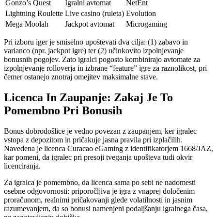
Gonzo’s Quest
Igralni avtomat
NetEnt
Lightning Roulette
Live casino (ruleta)
Evolution
Mega Moolah
Jackpot avtomat
Microgaming
Pri izboru iger je smiselno upoštevati dva cilja: (1) zabavo in
varianco (npr. jackpot igre) ter (2) učinkovito izpolnjevanje
bonusnih pogojev. Zato igralci pogosto kombinirajo avtomate za
izpolnjevanje rolloverja in izbrane “feature” igre za raznolikost, pri
čemer ostanejo znotraj omejitev maksimalne stave.
Licenca In Zaupanje: Zakaj Je To
Pomembno Pri Bonusih
Bonus dobrodošlice je vedno povezan z zaupanjem, ker igralec
vstopa z depozitom in pričakuje jasna pravila pri izplačilih.
Navedena je licenca Curacao eGaming z identifikatorjem 1668/JAZ,
kar pomeni, da igralec pri presoji tveganja upošteva tudi okvir
licenciranja.
Za igralca je pomembno, da licenca sama po sebi ne nadomesti
osebne odgovornosti: priporočljiva je igra z vnaprej določenim
proračunom, realnimi pričakovanji glede volatilnosti in jasnim
razumevanjem, da so bonusi namenjeni podaljšanju igralnega časa,