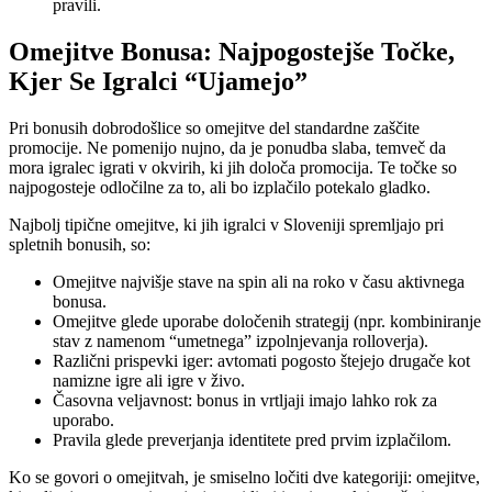
pravili.
Omejitve Bonusa: Najpogostejše Točke,
Kjer Se Igralci “Ujamejo”
Pri bonusih dobrodošlice so omejitve del standardne zaščite
promocije. Ne pomenijo nujno, da je ponudba slaba, temveč da
mora igralec igrati v okvirih, ki jih določa promocija. Te točke so
najpogosteje odločilne za to, ali bo izplačilo potekalo gladko.
Najbolj tipične omejitve, ki jih igralci v Sloveniji spremljajo pri
spletnih bonusih, so:
Omejitve najvišje stave na spin ali na roko v času aktivnega
bonusa.
Omejitve glede uporabe določenih strategij (npr. kombiniranje
stav z namenom “umetnega” izpolnjevanja rolloverja).
Različni prispevki iger: avtomati pogosto štejejo drugače kot
namizne igre ali igre v živo.
Časovna veljavnost: bonus in vrtljaji imajo lahko rok za
uporabo.
Pravila glede preverjanja identitete pred prvim izplačilom.
Ko se govori o omejitvah, je smiselno ločiti dve kategoriji: omejitve,