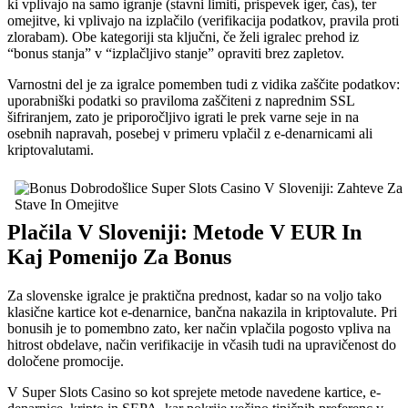
ki vplivajo na samo igranje (stavni limiti, prispevek iger, čas), ter
omejitve, ki vplivajo na izplačilo (verifikacija podatkov, pravila proti
zlorabam). Obe kategoriji sta ključni, če želi igralec prehod iz
“bonus stanja” v “izplačljivo stanje” opraviti brez zapletov.
Varnostni del je za igralce pomemben tudi z vidika zaščite podatkov:
uporabniški podatki so praviloma zaščiteni z naprednim SSL
šifriranjem, zato je priporočljivo igrati le prek varne seje in na
osebnih napravah, posebej v primeru vplačil z e-denarnicami ali
kriptovalutami.
Plačila V Sloveniji: Metode V EUR In
Kaj Pomenijo Za Bonus
Za slovenske igralce je praktična prednost, kadar so na voljo tako
klasične kartice kot e-denarnice, bančna nakazila in kriptovalute. Pri
bonusih je to pomembno zato, ker način vplačila pogosto vpliva na
hitrost obdelave, način verifikacije in včasih tudi na upravičenost do
določene promocije.
V Super Slots Casino so kot sprejete metode navedene kartice, e-