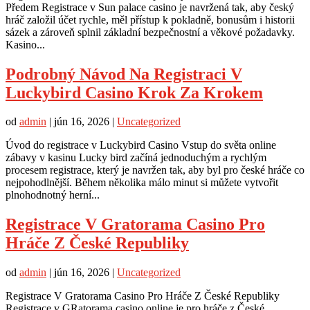
Předem Registrace v Sun palace casino je navržená tak, aby český
hráč založil účet rychle, měl přístup k pokladně, bonusům i historii
sázek a zároveň splnil základní bezpečnostní a věkové požadavky.
Kasino...
Podrobný Návod Na Registraci V
Luckybird Casino Krok Za Krokem
od
admin
|
jún 16, 2026
|
Uncategorized
Úvod do registrace v Luckybird Casino Vstup do světa online
zábavy v kasinu Lucky bird začíná jednoduchým a rychlým
procesem registrace, který je navržen tak, aby byl pro české hráče co
nejpohodlnější. Během několika málo minut si můžete vytvořit
plnohodnotný herní...
Registrace V Gratorama Casino Pro
Hráče Z České Republiky
od
admin
|
jún 16, 2026
|
Uncategorized
Registrace V Gratorama Casino Pro Hráče Z České Republiky
Registrace v GRatorama casino online je pro hráče z České